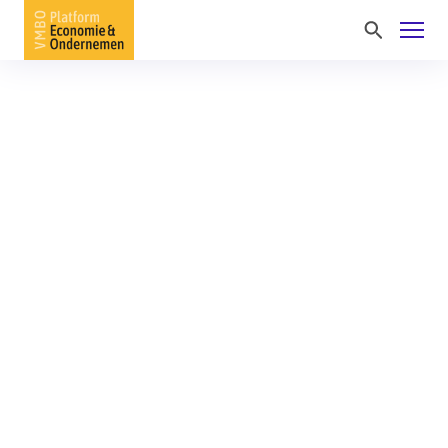
Home
vmbo E&O
Praktijkinspiratie KCH
Vakinformatie
Nieuws
Activiteiten